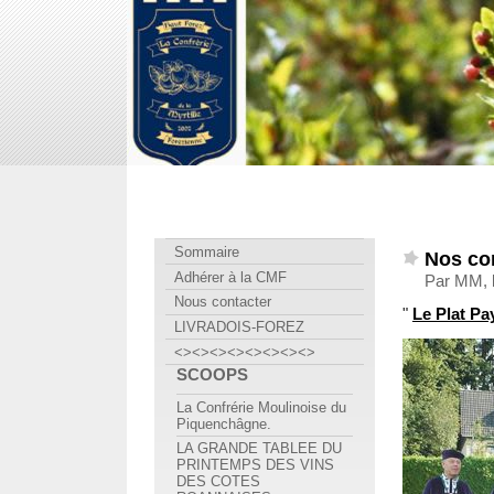
Confrérie Myrtille Forézienne
Sommaire
Nos co
Adhérer à la CMF
Par MM, l
Nous contacter
"
Le Plat Pa
LIVRADOIS-FOREZ
<><><><><><><><>
SCOOPS
La Confrérie Moulinoise du
Piquenchâgne.
LA GRANDE TABLEE DU
PRINTEMPS DES VINS
DES COTES