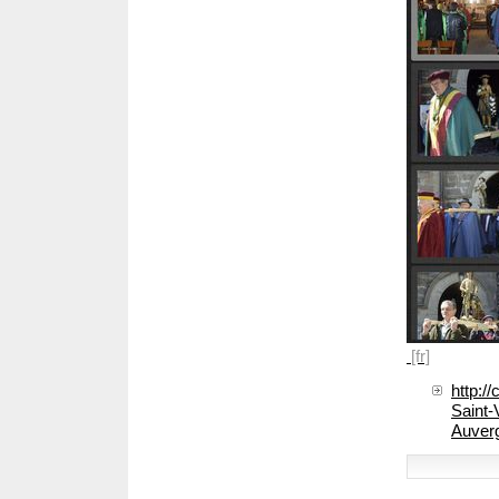
http:/
Saint-
Auver