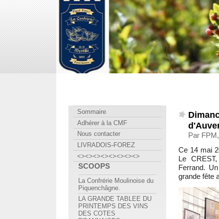
Confrérie Myrtille Forézienne
Sommaire
Dimanch
Adhérer à la CMF
d'Auver
Nous contacter
Par FPM,
LIVRADOIS-FOREZ
Ce 14 mai 20
<><><><><><><><>
Le CREST, 
SCOOPS
Ferrand. Un
grande fête 
La Confrérie Moulinoise du
Piquenchâgne.
LA GRANDE TABLEE DU
PRINTEMPS DES VINS
DES COTES