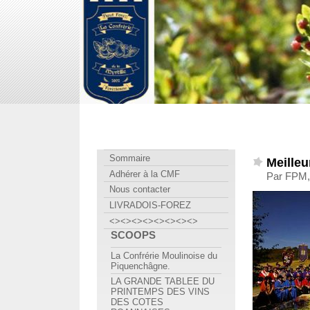
Confrérie Myrtille Forézienne
Sommaire
Meilleu
Adhérer à la CMF
Par FPM, 
Nous contacter
LIVRADOIS-FOREZ
<><><><><><><><>
SCOOPS
La Confrérie Moulinoise du
Piquenchâgne.
LA GRANDE TABLEE DU
PRINTEMPS DES VINS
DES COTES