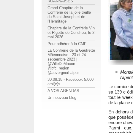
ROANNAISES
Grand Chapitre de la
Confrérie de la jolie treille
du Saint-Joseph et de
l'Hermitage
Chapitre de la Confrérie Vin
et Rigotte de Condrieu, le 2
mai 2026
Pour adhérer à la CMF
La Confrérie de la Gaufrette
Mâconnaise - 23 et 24
septembre 2023 |
@VilleDeMacon
@bfc_region
Monsie
@auvergnerhalpes
l'apéri
30.08.18 - Facebook 5.000
ami(e)s
Le comice de
A VOS AGENDAS
sa 139 e édi
tout le week
Un nouveau blog
de la plaine 
En dehors de
que possède
encore cheva
Parmi eux,