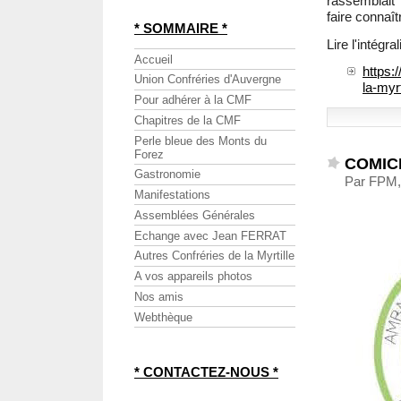
rassemblait 
faire connaît
* SOMMAIRE *
Lire l'intégral
Accueil
https:
Union Confréries d'Auvergne
la-myr
Pour adhérer à la CMF
Chapitres de la CMF
Perle bleue des Monts du
Forez
COMICE
Gastronomie
Par FPM,
Manifestations
Assemblées Générales
Echange avec Jean FERRAT
Autres Confréries de la Myrtille
A vos appareils photos
Nos amis
Webthèque
* CONTACTEZ-NOUS *