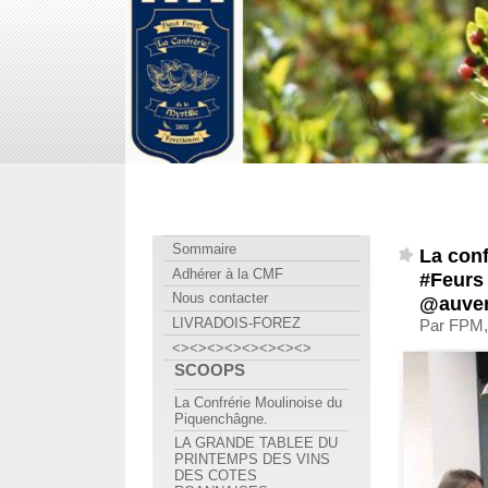
Confrérie Myrtille Forézienne
Sommaire
La conf
Adhérer à la CMF
#Feurs
Nous contacter
@auver
LIVRADOIS-FOREZ
Par FPM,
<><><><><><><><>
SCOOPS
La Confrérie Moulinoise du
Piquenchâgne.
LA GRANDE TABLEE DU
PRINTEMPS DES VINS
DES COTES