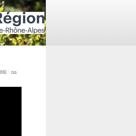
#40
::
rss