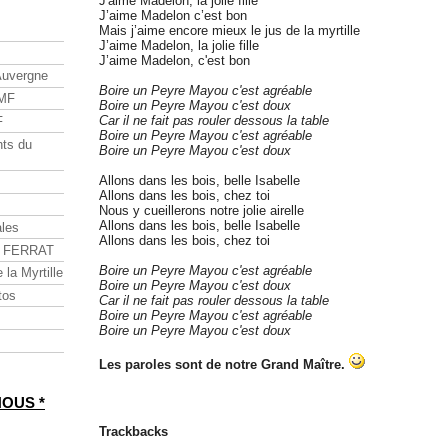
J'aime Madelon, la jolie fille
J’aime Madelon c’est bon
Mais j’aime encore mieux le jus de la myrtille
J’aime Madelon, la jolie fille
J’aime Madelon, c'est bon
Auvergne
Boire un Peyre Mayou c'est agréable
CMF
Boire un Peyre Mayou c'est doux
Car il ne fait pas rouler dessous la table
F
Boire un Peyre Mayou c'est agréable
nts du
Boire un Peyre Mayou c'est doux
Allons dans les bois, belle Isabelle
Allons dans les bois, chez toi
Nous y cueillerons notre jolie airelle
Allons dans les bois, belle Isabelle
les
Allons dans les bois, chez toi
n FERRAT
Boire un Peyre Mayou c'est agréable
 la Myrtille
Boire un Peyre Mayou c'est doux
tos
Car il ne fait pas rouler dessous la table
Boire un Peyre Mayou c'est agréable
Boire un Peyre Mayou c'est doux
Les paroles sont de notre Grand Maître.
NOUS *
Trackbacks