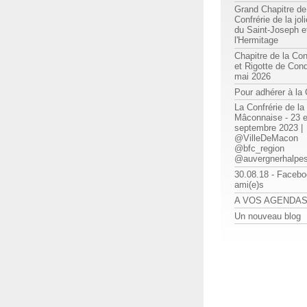
Grand Chapitre de
Confrérie de la jolie
du Saint-Joseph e
l'Hermitage
Chapitre de la Con
et Rigotte de Cond
mai 2026
Pour adhérer à l
La Confrérie de la
Mâconnaise - 23 e
septembre 2023 |
@VilleDeMacon
@bfc_region
@auvergnerhalpe
30.08.18 - Facebo
ami(e)s
A VOS AGENDA
Un nouveau blog