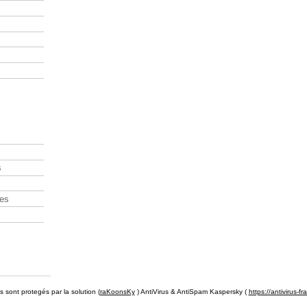
s
res
s sont protegés par la solution (
raKoonsKy
) AntiVirus & AntiSpam Kaspersky (
https://antivirus-f