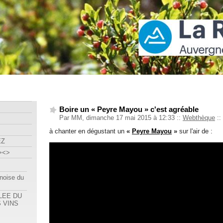
 Forézienne
Boire un « Peyre Mayou » c'est agréable
Par MM, dimanche 17 mai 2015 à 12:33
::
Webthèque
::
à chanter en dégustant un
«
Peyre Mayou
»
sur l'air de :
EZ
><>
inoise du
LEE DU
 VINS