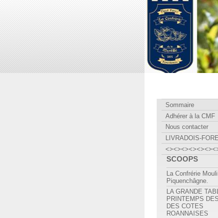
Confrérie Myrtille
Sommaire
Adhérer à la CMF
Nous contacter
LIVRADOIS-FOR
<><><><><><><
SCOOPS
La Confrérie Moul
Piquenchâgne.
LA GRANDE TAB
PRINTEMPS DES
DES COTES
ROANNAISES