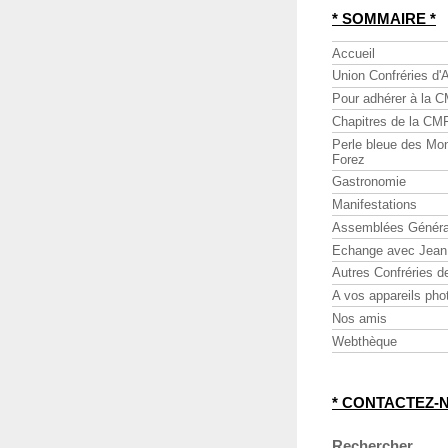
* SOMMAIRE *
Accueil
Union Confréries d'
Pour adhérer à la 
Chapitres de la CM
Perle bleue des Mo
Forez
Gastronomie
Manifestations
Assemblées Généra
Echange avec Jea
Autres Confréries de
A vos appareils pho
Nos amis
Webthèque
* CONTACTEZ-
Rechercher